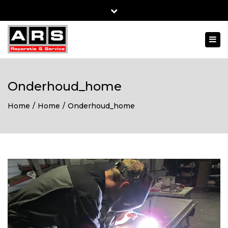
Close
top
Togg
bar
navi
Onderhoud_home
Home
Home
Onderhoud_home