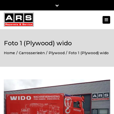
Close
top
Togg
bar
navi
Foto 1 (Plywood) wido
Home
Carrosserieën
Plywood
Foto 1 (Plywood) wido