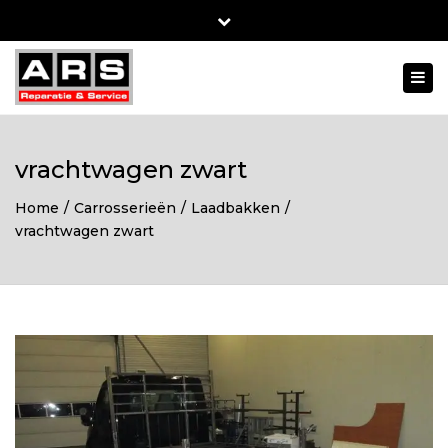
Close
top
Togg
bar
navi
vrachtwagen zwart
Home
Carrosserieën
Laadbakken
vrachtwagen zwart